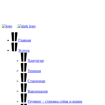
С большой любовью к маленьким сердцам ❤️
Мы работаем с 9:00 до 20:00
пгт Редкино, ул.
Станционная, д.2-а
Главная
Услуги
Хирургия
Терапия
Стационар
Вакцинация
Груминг – стрижка собак и кошек