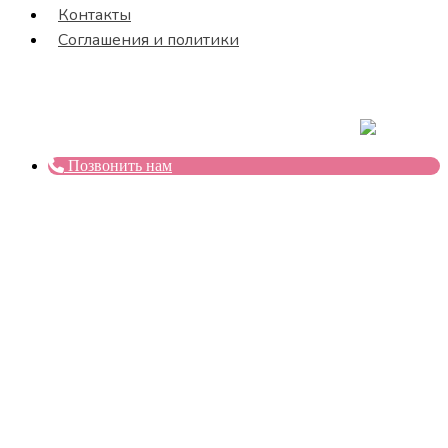
Контакты
Соглашения и политики
Все права защищены © 2026
Ветеринарный госпиталь в
Редкино
Создание и поддержка сайта
Позвонить нам