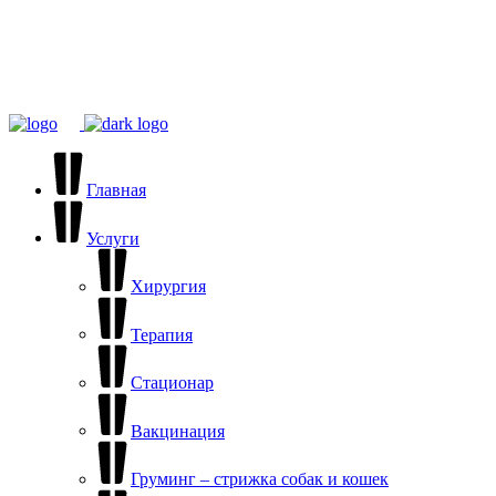
С большой любовью к маленьким сердцам ❤️
Мы работаем с 9:00 до 20:00
пгт Редкино, ул.
Станционная, д.2-а
Главная
Услуги
Хирургия
Терапия
Стационар
Вакцинация
Груминг – стрижка собак и кошек