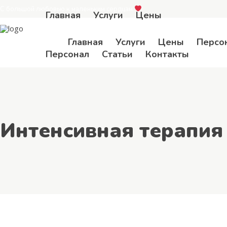
С большой любовью к маленьким сердцам
Главная
Услуги
Цены
Главная
Услуги
Цены
Персо
Персонал
Статьи
Контакты
Интенсивная терапия